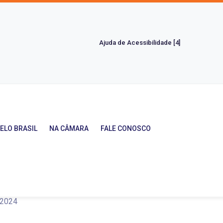
Ajuda de Acessibilidade [4]
ELO BRASIL
NA CÂMARA
FALE CONOSCO
parlamentares no Brasil
/2024