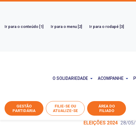
Ir para o conteúdo [1]
Ir para o menu [2]
Ir para o rodapé [3]
Artigos
O SOLIDARIEDADE
ACOMPANHE
P
Inicio
Artigos
Eleições 2024
O papel das comissões 
GESTÃO
FILIE-SE OU
ÁREA DO
PARTIDÁRIA
ATUALIZE-SE
FILIADO
ELEIÇÕES 2024
28/05