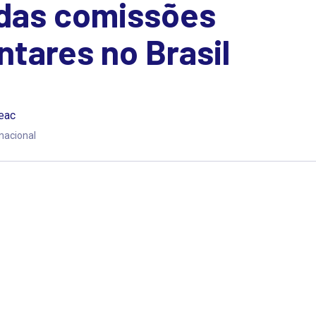
 das comissões
tares no Brasil
teac
nacional