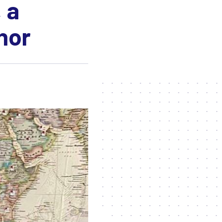
 a
hor