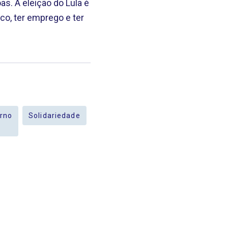
s. A eleição do Lula é
o, ter emprego e ter
rno
Solidariedade