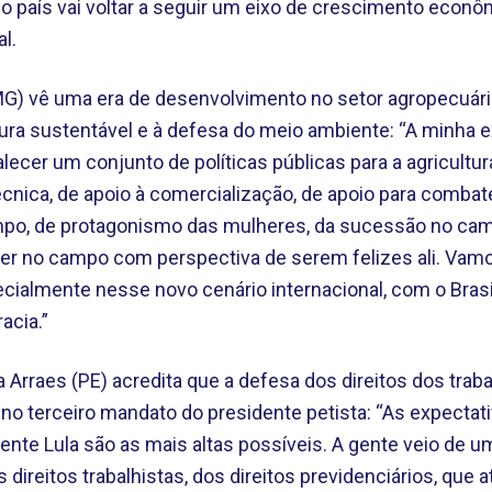
o país vai voltar a seguir um eixo de crescimento econô
l.
MG) vê uma era de desenvolvimento no setor agropecuári
tura sustentável e à defesa do meio ambiente: “A minha 
lecer um conjunto de políticas públicas para a agricultura
técnica, de apoio à comercialização, de apoio para comba
po, de protagonismo das mulheres, da sucessão no cam
er no campo com perspectiva de serem felizes ali. Vam
ecialmente nesse novo cenário internacional, com o Brasi
acia.”
a Arraes (PE) acredita que a defesa dos direitos dos trab
 no terceiro mandato do presidente petista: “As expectat
ente Lula são as mais altas possíveis. A gente veio de 
ireitos trabalhistas, dos direitos previdenciários, que