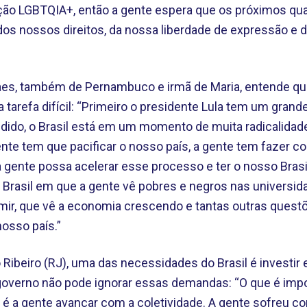
ção LGBTQIA+, então a gente espera que os próximos qu
dos nossos direitos, da nossa liberdade de expressão e 
raes, também de Pernambuco e irmã de Maria, entende que
a tarefa difícil: “Primeiro o presidente Lula tem um grand
dividido, o Brasil está em um momento de muita radicalidad
ente tem que pacificar o nosso país, a gente tem fazer c
gente possa acelerar esse processo e ter o nosso Brasil 
m Brasil em que a gente vê pobres e negros nas universid
r, que vê a economia crescendo e tantas outras questõ
nosso país.”
Ribeiro (RJ), uma das necessidades do Brasil é investir 
governo não pode ignorar essas demandas: “O que é imp
 é a gente avançar com a coletividade. A gente sofreu co