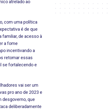
mico atrelado ao
o, com uma política
expectativa é de que
 familiar, de acesso à
ter a fome
po incentivando a
os retomar essas
l se fortalecendo e
alhadores vai ser um
ivas pro ano de 2023 e
um desgoverno, que
 ataca deliberadamente