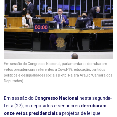
Em sessão do Congresso Nacional, parlamentares derrubaram
vetos presidenciais referentes a Covid-19, educação, partidos
políticos e desigualdades sociais (Foto: Najara Araujo/Câmara dos
Deputados)
Em sessão do
Congresso Nacional
nesta segunda-
feira (27), os deputados e senadores
derrubaram
onze vetos presidenciais
a projetos de lei que