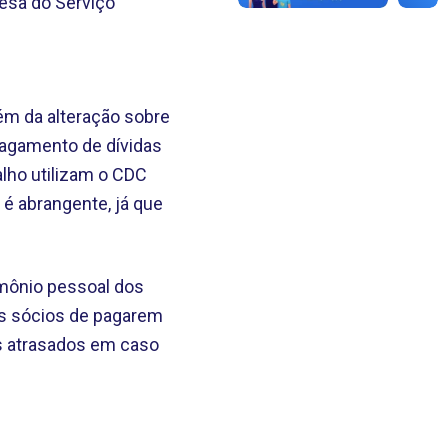
fesa do Serviço
ém da alteração sobre
pagamento de dívidas
alho utilizam o CDC
 é abrangente, já que
rimônio pessoal dos
os sócios de pagarem
os atrasados em caso