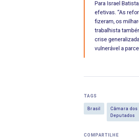
Para Israel Batis
efetivas. “As re
fizeram, os milh
trabalhista també
crise generalizad
vulnerável a parce
TAGS
Brasil
Câmara dos
Deputados
COMPARTILHE