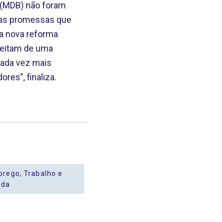
r (MDB) não foram
 as promessas que
a nova reforma
oveitam de uma
cada vez mais
ores”, finaliza.
rego, Trabalho e
nda