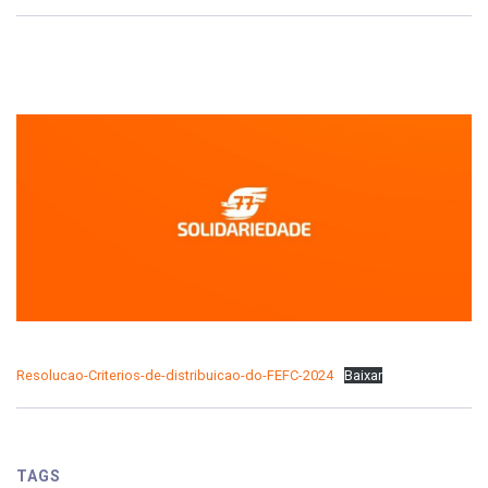
Resolucao-Criterios-de-distribuicao-do-FEFC-2024
Baixar
TAGS