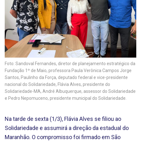
Foto: Sandoval Fernandes, diretor de planejamento estratégico da
Fundação 1º de Maio, professora Paula Verônica Campos Jorge
Santos, Paulinho da Força, deputado federal e vice-presidente
nacional do Solidariedade, Flávia Alves, presidente do
Solidariedade-MA, André Albuquerque, assessor do Solidariedade
e Pedro Nepomuceno, presidente municipal do Solidariedade.
Na tarde de sexta (1/3), Flávia Alves se filiou ao
Solidariedade e assumirá a direção da estadual do
Maranhão. O compromisso foi firmado em São