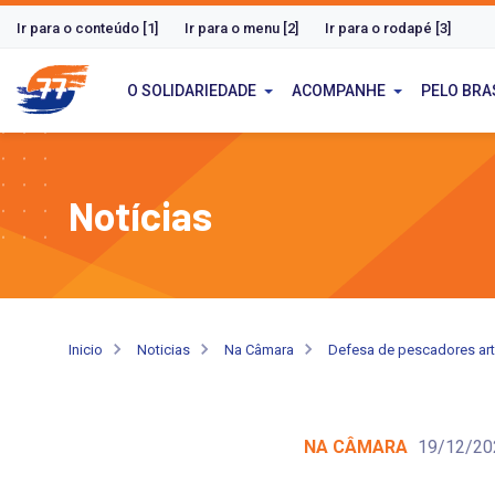
Ir para o conteúdo [1]
Ir para o menu [2]
Ir para o rodapé [3]
O SOLIDARIEDADE
ACOMPANHE
PELO BRA
Notícias
Inicio
Noticias
Na Câmara
Defesa de pescadores ar
NA CÂMARA
19/12/20