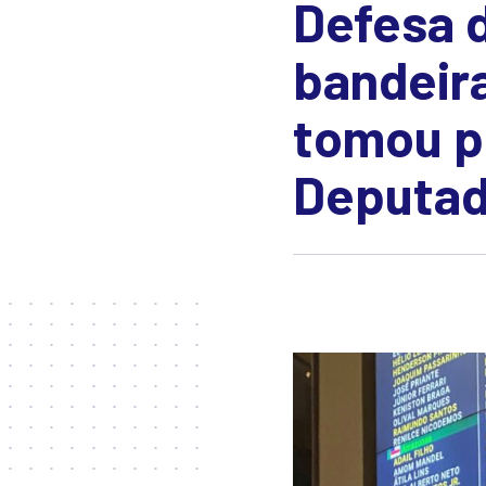
Defesa 
bandeir
tomou p
Deputa