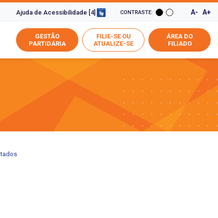
A-
A+
Ajuda de Acessibilidade [4]
CONTRASTE:
GESTÃO
FILIE-SE OU
ÁREA DO
PARTIDÁRIA
ATUALIZE-SE
FILIADO
utados