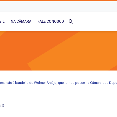
SIL
NA CÂMARA
FALE CONOSCO
tesanais é bandeira de Wolmer Araújo, que tomou posse na Câmara dos Dep
23