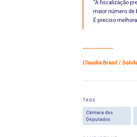
“A fiscalização pr
maior número de ba
É preciso melhora
__________
Claudia Brasil / Sol
TAGS
Câmara dos
Deputados