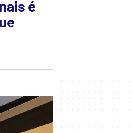
nais é
que