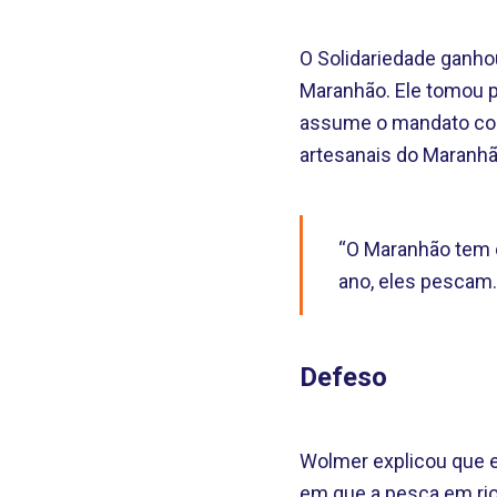
O Solidariedade ganho
Maranhão. Ele tomou p
assume o mandato com 
artesanais do Maranhã
“O Maranhão tem 
ano, eles pescam. 
Defeso
Wolmer explicou que e
em que a pesca em rios