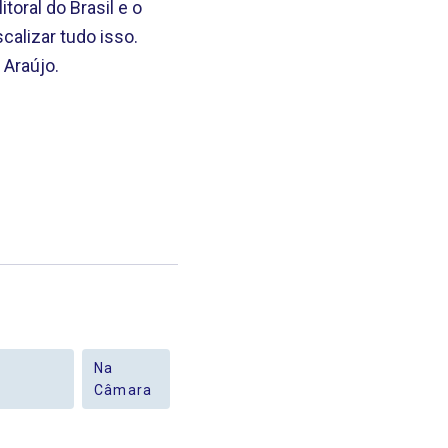
toral do Brasil e o
calizar tudo isso.
 Araújo.
e
Na
Câmara