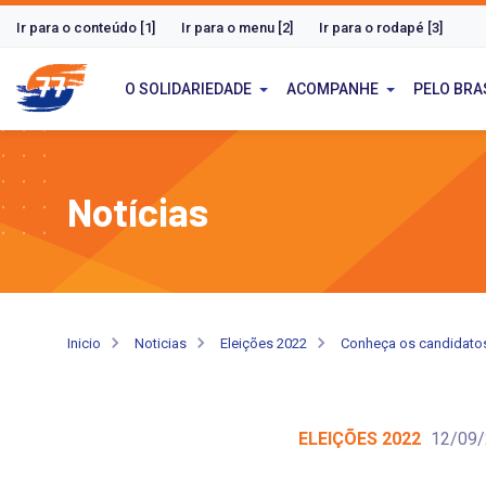
Ir para o conteúdo [1]
Ir para o menu [2]
Ir para o rodapé [3]
O SOLIDARIEDADE
ACOMPANHE
PELO BRA
Notícias
Inicio
Noticias
Eleições 2022
Conheça os candidatos
ELEIÇÕES 2022
12/09