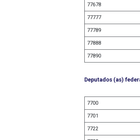
77678
77777
77789
77888
77890
Deputados (as) feder
7700
7701
7722