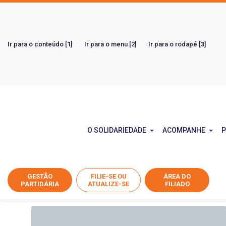
Ir para o conteúdo [1]
Ir para o menu [2]
Ir para o rodapé [3]
Noticias
O SOLIDARIEDADE
ACOMPANHE
P
Home
Notícias
GESTÃO
FILIE-SE OU
ÁREA DO
Turismo
PARTIDÁRIA
ATUALIZE-SE
FILIADO