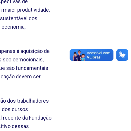
spectivas de
m maior produtividade,
 sustentável dos
a economia,
 apenas à aquisição de
s socioemocionais,
que são fundamentais
ificação devem ser
ção dos trabalhadores
s dos cursos
al recente da Fundação
itivo dessas