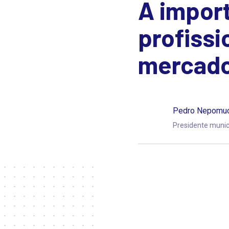
A import
profissi
mercado
Pedro Nepomuc
Presidente munic