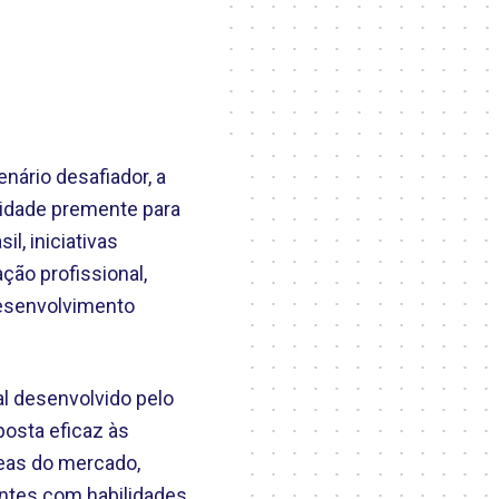
nário desafiador, a
sidade premente para
l, iniciativas
ão profissional,
desenvolvimento
al desenvolvido pelo
osta eficaz às
reas do mercado,
antes com habilidades