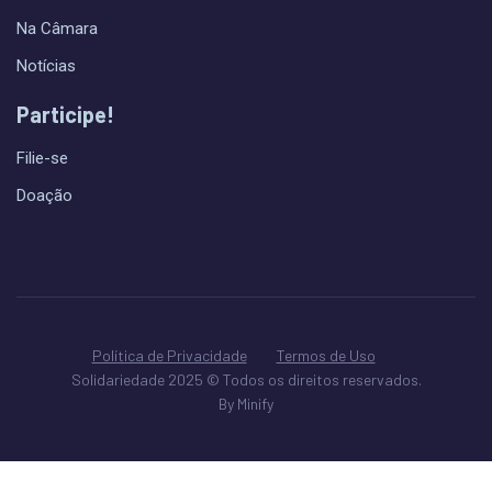
Na Câmara
Notícias
Participe!
Filie-se
Doação
Política de Privacidade
Termos de Uso
Solidariedade 2025 © Todos os direitos reservados.
By Minify