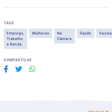
TAGS
Emprego,
Mulheres
Na
Saúde
Vacin
Trabalho
Câmara
e Renda
COMPARTILHE
VER MAIS