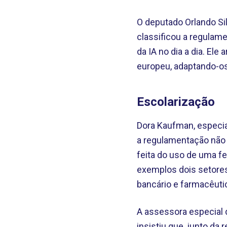
O deputado Orlando Si
classificou a regulam
da IA no dia a dia. El
europeu, adaptando-os 
Escolarização
Dora Kaufman, especial
a regulamentação não 
feita do uso de uma f
exemplos dois setores
bancário e farmacêuti
A assessora especial d
insistiu que, junto d