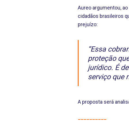
Aureo argumentou, ao a
cidadãos brasileiros 
prejuízo:
“Essa cobran
proteção qu
jurídico. É 
serviço que 
A proposta será anali
__________