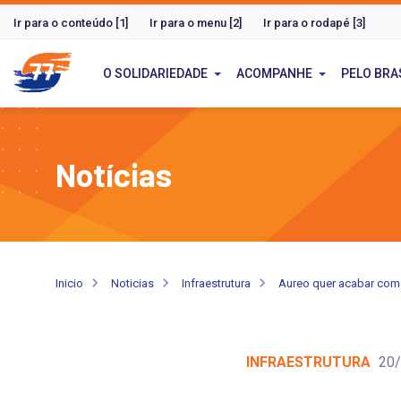
Ir para o conteúdo [1]
Ir para o menu [2]
Ir para o rodapé [3]
O SOLIDARIEDADE
ACOMPANHE
PELO BRA
Notícias
Inicio
Noticias
Infraestrutura
Aureo quer acabar com 
INFRAESTRUTURA
20