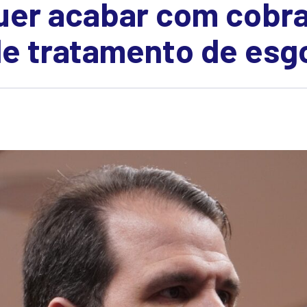
uer acabar com cobr
de tratamento de esg