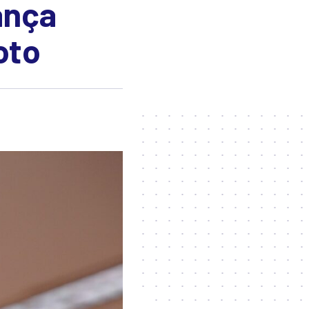
ança
oto