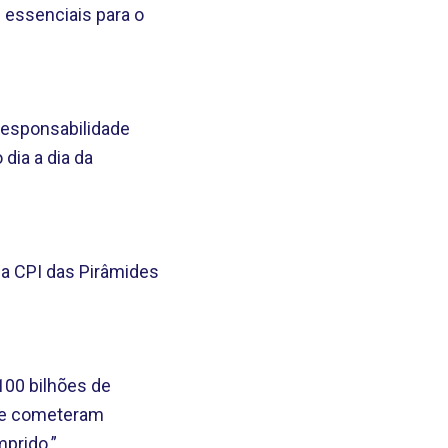
 essenciais para o
 responsabilidade
dia a dia da
da CPI das Pirâmides
100 bilhões de
que cometeram
prido.”