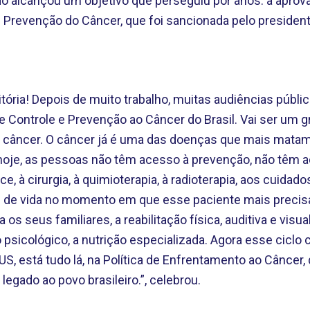
do alcançou um objetivo que perseguiu por anos: a aprova
 Prevenção do Câncer, que foi sancionada pelo presidente 
itória! Depois de muito trabalho, muitas audiências públi
 de Controle e Prevenção ao Câncer do Brasil. Vai ser um 
 câncer. O câncer já é uma das doenças que mais matam
 hoje, as pessoas não têm acesso à prevenção, não têm 
e, à cirurgia, à quimioterapia, à radioterapia, aos cuidado
e de vida no momento em que esse paciente mais precisa
 os seus familiares, a reabilitação física, auditiva e visual
icológico, a nutrição especializada. Agora esse ciclo 
US, está tudo lá, na Política de Enfrentamento ao Câncer
egado ao povo brasileiro.”, celebrou.