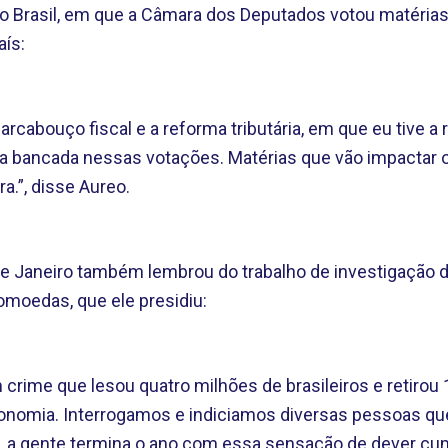
ao Brasil, em que a Câmara dos Deputados votou matérias
ís:
rcabouço fiscal e a reforma tributária, em que eu tive a
sa bancada nessas votações. Matérias que vão impactar o 
ra.”, disse Aureo.
de Janeiro também lembrou do trabalho de investigação 
omoedas, que ele presidiu:
crime que lesou quatro milhões de brasileiros e retirou 
conomia. Interrogamos e indiciamos diversas pessoas 
, a gente termina o ano com essa sensação de dever cum