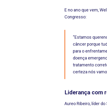
E no ano que vem, Weli
Congresso:
“Estamos querendo
câncer porque tud
para o enfrentame
doença emergencia
tratamento corre
certeza nós vamos 
Liderança com r
Aureo Ribeiro, líder d