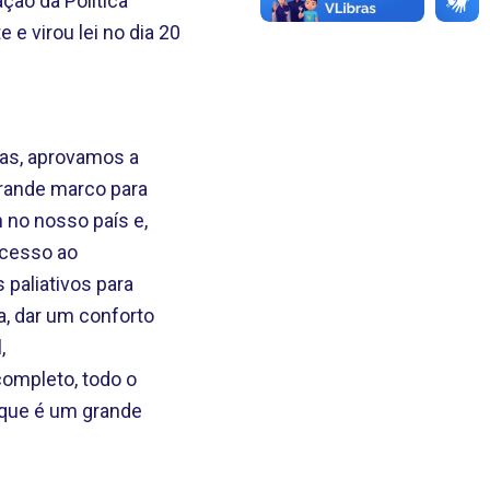
ção da Política
e virou lei no dia 20
cas, aprovamos a
grande marco para
 no nosso país e,
acesso ao
s paliativos para
, dar um conforto
,
completo, todo o
, que é um grande