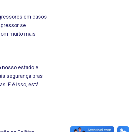
 agressores em casos
agressor se
 com muito mais
ro nosso estado e
ais segurança pras
s. E é isso, está