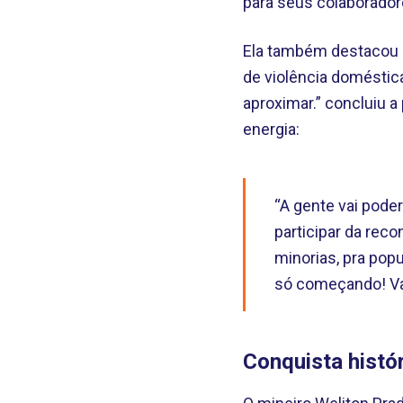
para seus colaboradore
Ela também destacou a
de violência doméstic
aproximar.” concluiu 
energia:
“A gente vai pode
participar da rec
minorias, pra pop
só começando! Va
Conquista histór