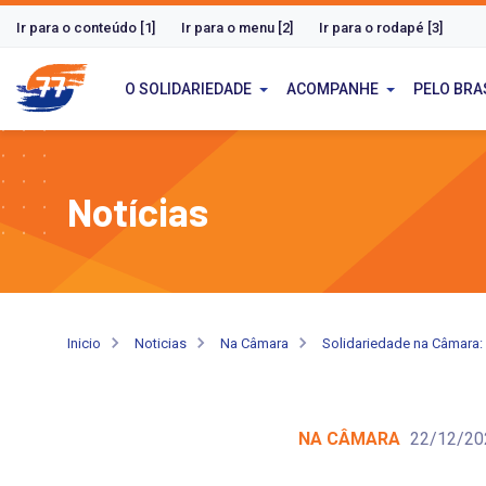
Ir para o conteúdo [1]
Ir para o menu [2]
Ir para o rodapé [3]
O SOLIDARIEDADE
ACOMPANHE
PELO BRA
Notícias
Inicio
Noticias
Na Câmara
Solidariedade na Câmara: 
NA CÂMARA
22/12/20